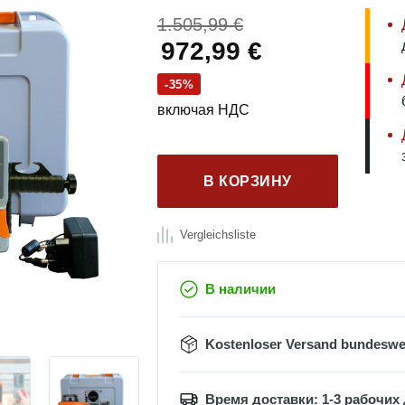
Первоначал
1.505,99
€
цена
Текущая
972,99
€
составляла
цена:
-35%
1.505,99 €.
972,99 €.
включая НДС
В КОРЗИНУ
Vergleichsliste
В наличии
Kostenloser Versand bundeswe
Время доставки: 1-3 рабочих 