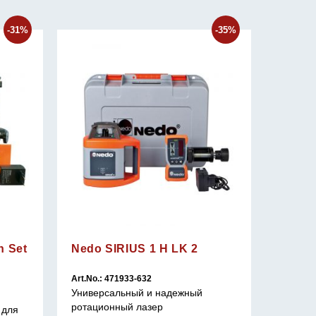
-31%
-35%
n Set
Nedo SIRIUS 1 H LK 2
Art.No.: 471933-632
Универсальный и надежный
Art.No.:
ротационный лазер
 для
Чрезвы