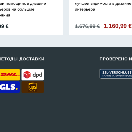
й помощник в дизайне
лучшей видимости в дизайне
ьеров на большие
интерьера
ояния
Первонача
1.160,99
€
99
€
1.676,99
€
цена
составляла
1.676,99 €.
МЕТОДЫ ДОСТАВКИ
ПРОВЕРЕНО 