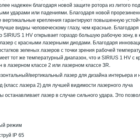
олее надежен благодаря новой защите ротора из литого п
ьными ударами или падениями. Благодаря новой прорезинен
е вертикальные крепления гарантируют повышенную устойчи
лучше видны человеческому глазу, чем красные. Благодаря
SIRIUS 1 HV открывает гораздо большую рабочую зону, в ко
 лазер с красными лазерными диодами. Благодаря инновац
статков зеленых лазеров с точки зрения рабочей температ
еет тот же температурный диапазон, что и SIRIUS 1 HV с
 в лазерном классе 2 или лазерном классе 3R.
зонтальный/вертикальный лазер для дизайна интерьера и
(класс лазера 2) для лучшей видимости лазерного луча
ы останавливает лазер в случае сильного удара. Это позв
ный режим
труй IP 65