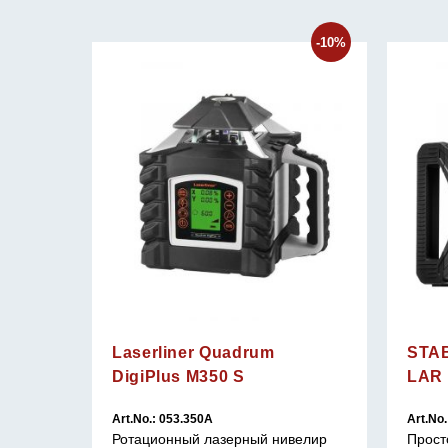
-33%
-10%
Laserliner Quadrum
STAB
DigiPlus M350 S
LAR 1
Art.No.: 053.350A
Art.No.
й
Ротационный лазерный нивелир
Прост