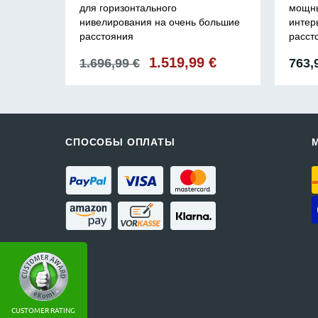
для горизонтального
мощны
арами
нивелирования на очень большие
интер
расстояния
расст
альная
Текущая
Первоначальная
1.519,99
€
Текущая
1.696,99
€
763,
цена:
цена
цена:
а
997,99 €.
составляла
1.519,99 €.
1.696,99 €.
СПОСОБЫ ОПЛАТЫ
CUSTOMER RATING