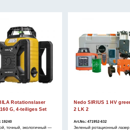
ILA Rotationslaser
Nedo SIRIUS 1 HV gree
60 G, 4-teiliges Set
2 LK 2
: 19240
Art.No.: 471952-632
ой, точный, экологичный —
Зеленый ротационный лазер