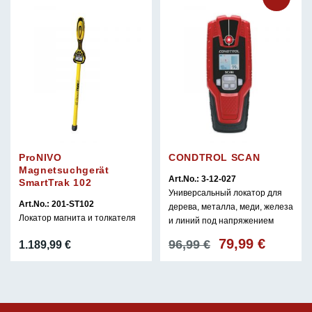
767,99 €.
ProNIVO
CONDTROL SCAN
Magnetsuchgerät
Art.No.: 3-12-027
SmartTrak 102
Универсальный локатор для
Art.No.: 201-ST102
дерева, металла, меди, железа
Локатор магнита и толкателя
и линий под напряжением
79,99
€
Первоначальная
Текущая
96,99
€
1.189,99
€
цена
цена:
составляла
79,99 €.
96,99 €.