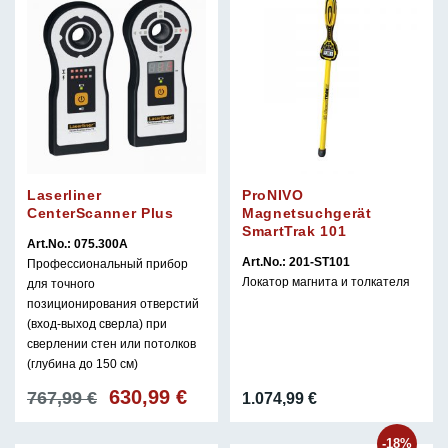
Laserliner
ProNIVO
CenterScanner Plus
Magnetsuchgerät
SmartTrak 101
Art.No.: 075.300A
Art.No.: 201-ST101
Профессиональный прибор
Локатор магнита и толкателя
для точного
позиционирования отверстий
(вход-выход сверла) при
сверлении стен или потолков
(глубина до 150 см)
630,99
€
Первоначальная
Текущая
767,99
€
1.074,99
€
цена
цена:
составляла
630,99 €.
-18%