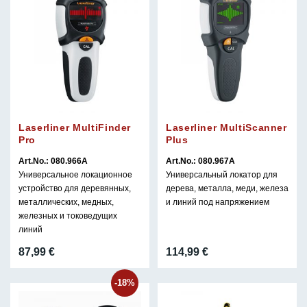
Laserliner MultiFinder
Laserliner MultiScanner
Pro
Plus
Art.No.: 080.966A
Art.No.: 080.967A
Универсальное локационное
Универсальный локатор для
устройство для деревянных,
дерева, металла, меди, железа
металлических, медных,
и линий под напряжением
железных и токоведущих
линий
87,99
€
114,99
€
-18%