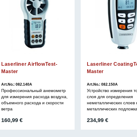
Laserliner AirflowTest-
Laserliner CoatingT
Master
Master
Art.No.: 082.140A
Art.No.: 082.150A
Профессиональный анемометр
Устройство измерения 
для измерения расхода воздуха,
слоя для определения
объемного расхода и скорости
неметаллических слоев 
ветра
металлических подложк
160,99
€
234,99
€