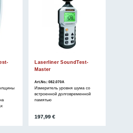
est-
Laserliner SoundTest-
Master
Art.No.: 082.070A
толщины
Измеритель уровня шума со
встроенной долговременной
на
памятью
ах
197,99
€