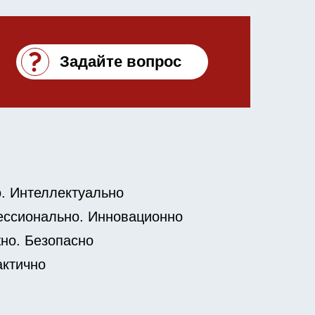
Задайте вопрос
о. Интеллектуально
ессионально. Инновационно
но. Безопасно
актично