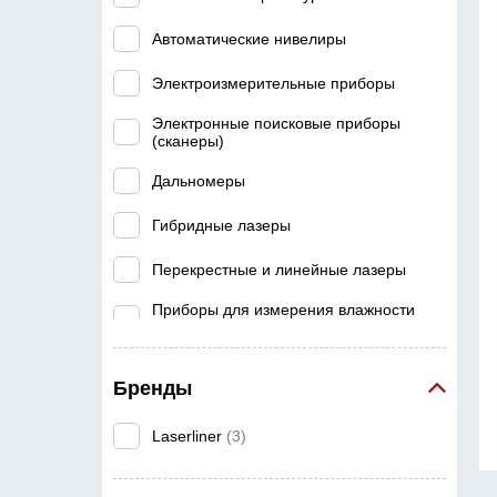
Автоматические нивелиры
Электроизмерительные приборы
Электронные поисковые приборы
(сканеры)
Дальномеры
Гибридные лазеры
Перекрестные и линейные лазеры
Приборы для измерения влажности
материалов
Угломеры и уклономеры
Бренды
Ротационные лазеры
Laserliner
(3)
Приборы для измерения температуры
Приборы для измерения окружающей