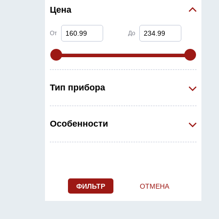
среды
Цена
Эндоскопы для видеоконтроля
От
До
Тепловизоры
Пузырьковые уровни
Аксессуары для лазерных и нивелиров
Тип прибора
Sonstiges
Особенности
Новинки
Акции
Трубные лазеры
Бестселлеры
ФИЛЬТР
ОТМЕНА