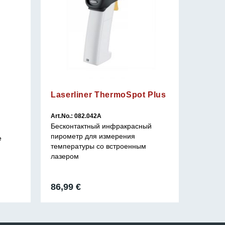
Laserliner ThermoSpot Plus
Art.No.: 082.042A
Art.No.: 
Бесконтактный инфракрасный
Бескон
пирометр для измерения
устройс
е
температуры со встроенным
темпер
лазером
86,99
€
52,99