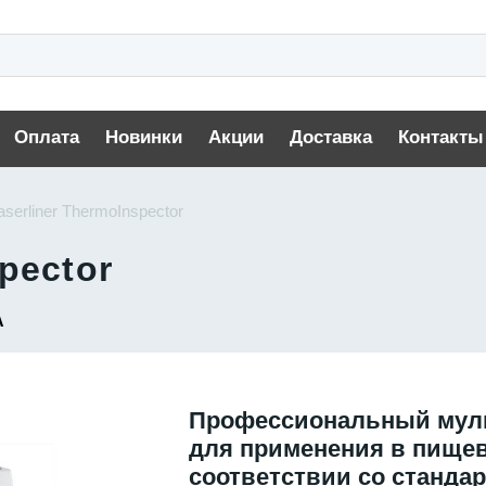
Оплата
Новинки
Акции
Доставка
Контакты
aserliner ThermoInspector
pector
A
Профессиональный мул
для применения в пищев
соответствии со станда