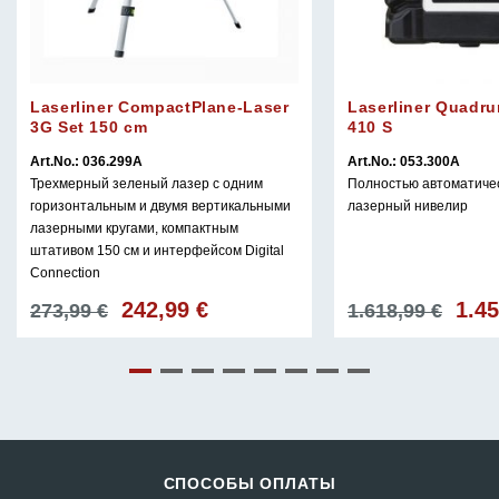
Laserliner CompactPlane-Laser
Laserliner Quadru
3G Set 150 cm
410 S
Art.No.: 036.299A
Art.No.: 053.300A
Трехмерный зеленый лазер с одним
Полностью автоматиче
горизонтальным и двумя вертикальными
лазерный нивелир
лазерными кругами, компактным
штативом 150 см и интерфейсом Digital
Connection
1.4
242,99
€
Перв
Первоначальная
Текущая
1.618,99
€
273,99
€
цена
цена
цена:
соста
составляла
242,99 €.
1.618,
273,99 €.
СПОСОБЫ ОПЛАТЫ