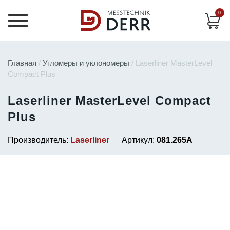
0
Главная
/
Угломеры и уклономеры
/ Laserliner MasterLevel
Compact Plus
Laserliner MasterLevel Compact
Plus
Производитель:
Laserliner
Артикул:
081.265A