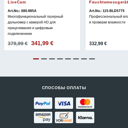
LiveCam
Feuchtemessgerät 
Art.No.: 080.985A
Art.No.: 115-BLD5775
Многофункциональный лазерный
Профессиональный вла
дальномер с камерой HD для
и проверки влажности
прицеливания и цифровым
подключением
341,99
€
Первоначальная
Текущая
379,99
€
332,99
€
цена
цена:
составляла
341,99 €.
379,99 €.
СПОСОБЫ ОПЛАТЫ