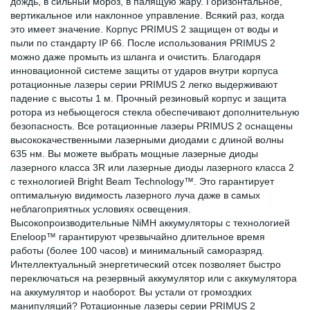
дождь, в сильный мороз, в палящую жару. Горизонтальное,
вертикальное или наклонное управление. Всякий раз, когда
это имеет значение. Корпус PRIMUS 2 защищен от воды и
пыли по стандарту IP 66. После использования PRIMUS 2
можно даже промыть из шланга и очистить. Благодаря
инновационной системе защиты от ударов внутри корпуса
ротационные лазеры серии PRIMUS 2 легко выдерживают
падение с высоты 1 м. Прочный резиновый корпус и защита
ротора из небьющегося стекла обеспечивают дополнительную
безопасность. Все ротационные лазеры PRIMUS 2 оснащены
высококачественными лазерными диодами с длиной волны
635 нм. Вы можете выбрать мощные лазерные диоды
лазерного класса 3R или лазерные диоды лазерного класса 2
с технологией Bright Beam Technology™. Это гарантирует
оптимальную видимость лазерного луча даже в самых
неблагоприятных условиях освещения.
Высокопроизводительные NiMH аккумуляторы с технологией
Eneloop™ гарантируют чрезвычайно длительное время
работы (более 100 часов) и минимальный саморазряд.
Интеллектуальный энергетический отсек позволяет быстро
переключаться на резервный аккумулятор или с аккумулятора
на аккумулятор и наоборот. Вы устали от громоздких
манипуляций? Ротационные лазеры серии PRIMUS 2