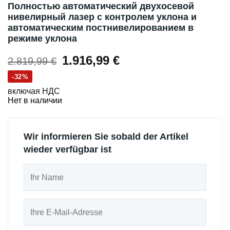
Полностью автоматический двухосевой
нивелирный лазер с контролем уклона и
автоматическим постнивелированием в
режиме уклона
Первоначальная
Текущая
1.916,99
€
2.819,99
€
цена
цена:
-32%
составляла
1.916,99 €.
включая НДС
Нет в наличии
2.819,99 €.
Wir informieren Sie sobald der Artikel
wieder verfügbar ist