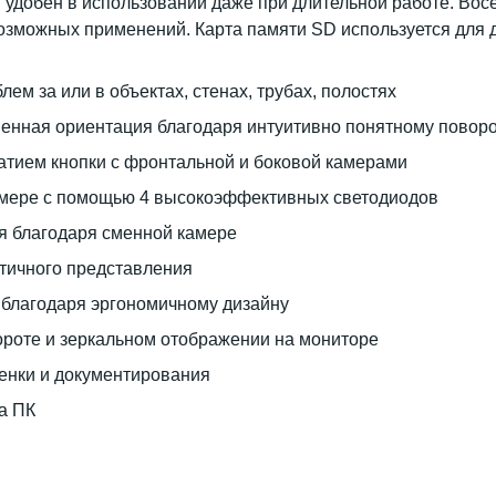
и удобен в использовании даже при длительной работе. Во
озможных применений. Карта памяти SD используется для
м за или в объектах, стенах, трубах, полостях
венная ориентация благодаря интуитивно понятному поворо
атием кнопки с фронтальной и боковой камерами
амере с помощью 4 высокоэффективных светодиодов
я благодаря сменной камере
тичного представления
е благодаря эргономичному дизайну
роте и зеркальном отображении на мониторе
енки и документирования
а ПК