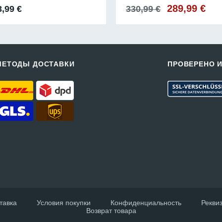
Первоначаль
289,99
€
Тек
3,99
€
330,99
€
цена
цен
составляла
289,
330,99 €.
МЕТОДЫ ДОСТАВКИ
ПРОВЕРЕНО 
тавка
Условия покупки
Конфиденциальность
Рекви
Возврат товара