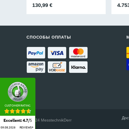
130,99
€
4.75
СПОСОБЫ ОПЛАТЫ
CUSTOMER RATING
Дос
© 2024 MesstechnikDerr
Excellent
:
4.7
/
5
09.08.2026
REVIEWS