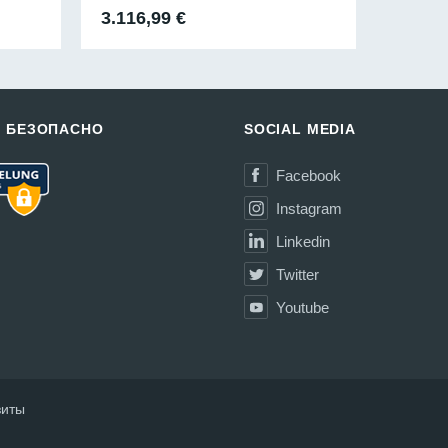
ная
ущая
3.116,99
€
202,9
а:
99 €.
И БЕЗОПАСНО
SOCIAL MEDIA
Facebook
Instagram
Linkedin
Twitter
Youtube
зиты