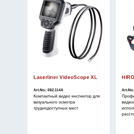
Laserliner VideoScope XL
HIR
Art.No.: 082.114A
Art.No.
Компактный видео инспектор для
Профе
визуального осмотра
видео
а
труднодоступных мест
испол
расст