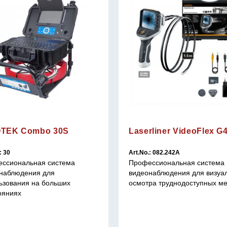
OTEK Combo 30S
Laserliner VideoFlex G
: 30
Art.No.: 082.242A
ссиональная система
Профессиональная система
наблюдения для
видеонаблюдения для визуа
ьзования на больших
осмотра труднодоступных ме
ояниях