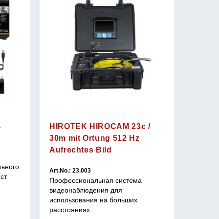
4
HIROTEK HIROCAM 23c /
30m mit Ortung 512 Hz
Art.No.:
Aufrechtes Bild
Компакт
льного
визуаль
Art.No.: 23.003
ст
труднод
Профессиональная система
записи
видеонаблюдения для
использования на больших
расстояниях