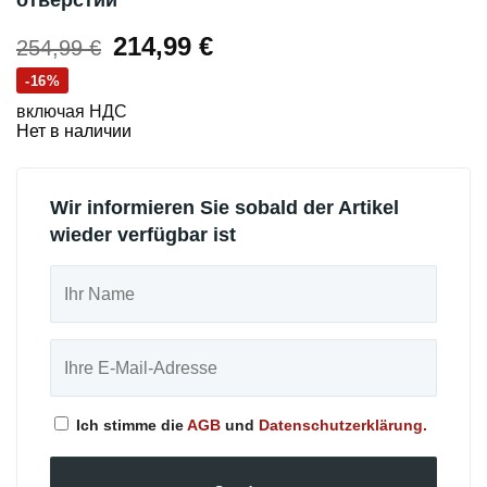
отверстий
Первоначальная
Текущая
214,99
€
254,99
€
цена
цена:
-16%
составляла
214,99 €.
включая НДС
Нет в наличии
254,99 €.
Wir informieren Sie sobald der Artikel
wieder verfügbar ist
Ich stimme die
AGB
und
Datenschutzerklärung.