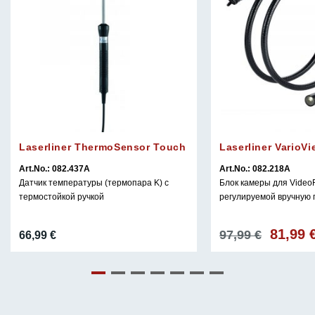
Laserliner ThermoSensor Touch
Laserliner VarioV
Art.No.: 082.437A
Art.No.: 082.218A
Датчик температуры (термопара K) с
Блок камеры для VideoF
термостойкой ручкой
регулируемой вручную 
81,99
Первона
97,99
€
66,99
€
цена
составл
97,99 €.