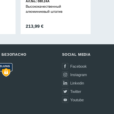
Art.No.: 080.24A
Art.No.:
Высококачественный
Высоко
алюминиевый штатив
алюмин
213,99
€
53,99
И БЕЗОПАСНО
SOCIAL MEDIA
Facebook
Instagram
Linkedin
Twitter
Youtube