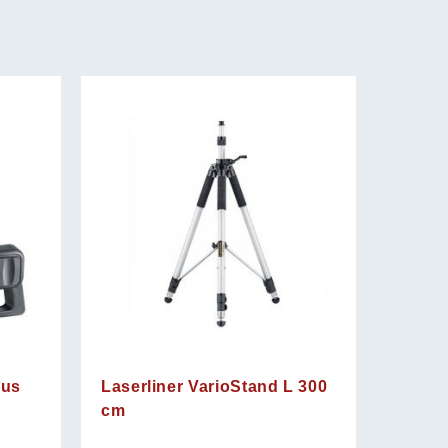
lus
Laserliner VarioStand L 300
cm