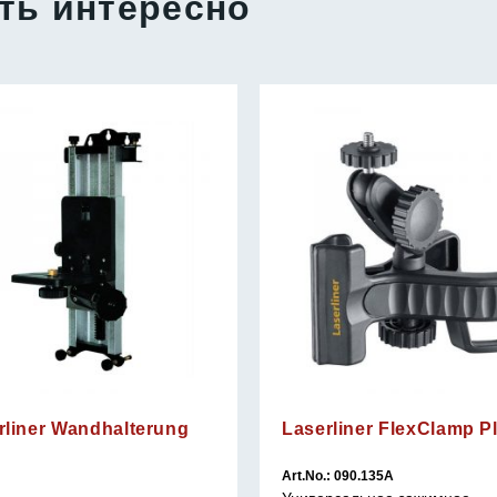
ть интересно
rliner Wandhalterung
Laserliner FlexClamp P
Art.No.: 090.135A