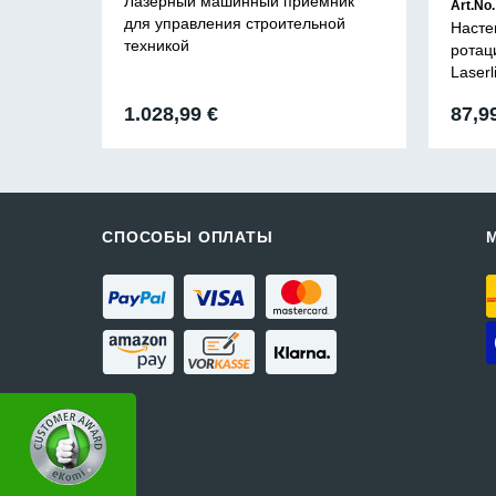
Лазерный машинный приемник
Art.No.
для управления строительной
Насте
техникой
ротац
Laserl
ная
щая
1.028,99
€
87,9
:
 €.
СПОСОБЫ ОПЛАТЫ