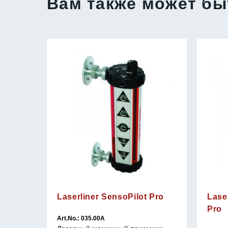
Вам также может бы
-21%
Laserliner SensoPilot Pro
Lase
Pro
Art.No.: 035.00A