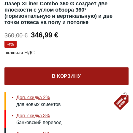
Лазер XLiner Combo 360 G создает две
плоскости с углом обзора 360°
(горизонтальную и вертикальную) и две
точки отвеса на полу и потолке
Первоначальная
Текущая
346,99
€
360,00
€
цена
цена:
-4%
составляла
346,99 €.
включая НДС
360,00 €.
В КОРЗИНУ
Доп. скидка 2%
для новых клиентов
Доп. скидка 3%
банковский перевод