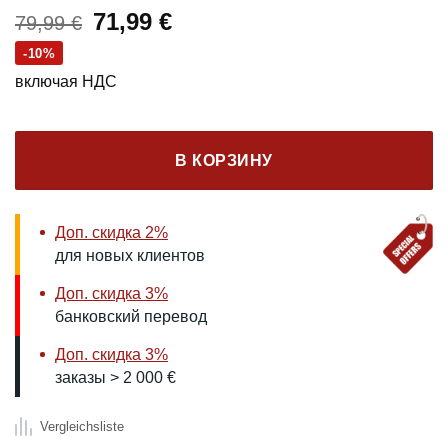
Первоначальная
Текущая
71,99
€
79,99
€
цена
цена:
-10%
составляла
71,99 €.
включая НДС
79,99 €.
В КОРЗИНУ
Доп. скидка 2%
для новых клиентов
Доп. скидка 3%
банковский перевод
Доп. скидка 3%
заказы > 2 000 €
Vergleichsliste