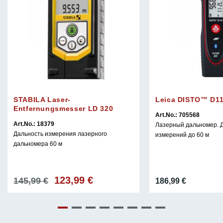
STABILA Laser-
Leica DISTO™ D1
Entfernungsmesser LD 320
Art.No.: 705568
Art.No.: 18379
Лазерный дальномер. 
Дальность измерения лазерного
измерений до 60 м
дальномера 60 м
123,99
€
Первоначальная
Текущая
145,99
€
186,99
€
цена
цена:
составляла
123,99 €.
145,99 €.