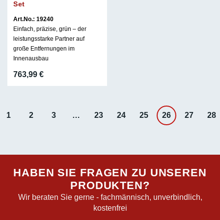
Set
Art.No.: 19240
Einfach, präzise, grün – der
leistungsstarke Partner auf
große Entfernungen im
Innenausbau
763,99
€
1
2
3
…
23
24
25
26
27
28
HABEN SIE FRAGEN ZU UNSEREN
PRODUKTEN?
Wir beraten Sie gerne - fachmännisch, unverbindlich,
kostenfrei