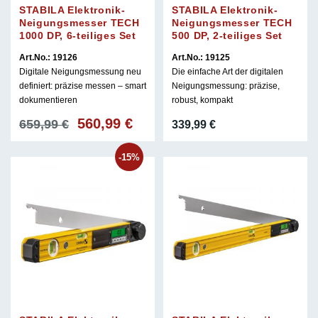
STABILA Elektronik-
STABILA Elektronik-
Neigungsmesser TECH
Neigungsmesser TECH
1000 DP, 6-teiliges Set
500 DP, 2-teiliges Set
Art.No.: 19126
Art.No.: 19125
Digitale Neigungsmessung neu
Die einfache Art der digitalen
definiert: präzise messen – smart
Neigungsmessung: präzise,
dokumentieren
robust, kompakt
560,99
€
Ursprünglicher
Aktueller
659,99
€
339,99
€
Preis
Preis
war:
ist:
-15%
659,99 €
560,99 €.