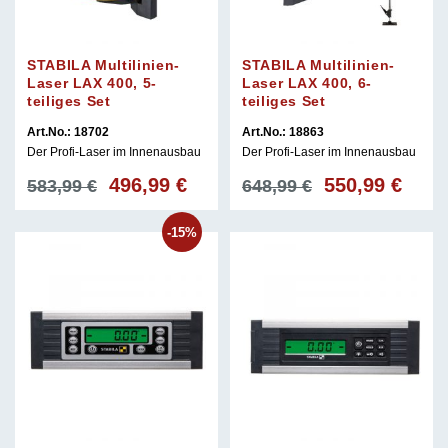
STABILA Multilinien-
STABILA Multilinien-
Laser LAX 400, 5-
Laser LAX 400, 6-
teiliges Set
teiliges Set
Art.No.: 18702
Art.No.: 18863
Der Profi-Laser im Innenausbau
Der Profi-Laser im Innenausbau
496,99
€
550,99
€
Ursprünglicher
Aktueller
Ursprünglicher
Aktuel
583,99
€
648,99
€
Preis
Preis
Preis
Preis
war:
ist:
war:
ist:
-15%
583,99 €
496,99 €.
648,99 €
550,99