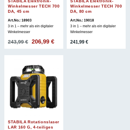
STABILA Elektronik-
STABILA Elektronik-
Winkelmesser TECH 700
Winkelmesser TECH 700
DA, 45 cm
DA, 80 cm
Art.No.: 18903
Art.No.: 19018
3 in 1 – mehr als ein digitaler
3 in 1 – mehr als ein digitaler
Winkelmesser
Winkelmesser
206,99
€
Ursprünglicher
Aktueller
243,99
€
241,99
€
Preis
Preis
war:
ist:
243,99 €
206,99 €.
STABILA Rotationslaser
LAR 160 G, 4-teiliges