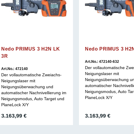
Nedo PRIMUS 3 H2N LK
Nedo PRIMUS 3 H2
3R
Art.No.: 472140-632
Der vollautomatische Zwe
Art.No.: 472140
Neigungslaser mit
Der vollautomatische Zweiachs-
Neigungsüberwachung u
Neigungslaser mit
automatischer Nachnivell
Neigungsüberwachung und
Neigungsmodus, Auto Tar
automatischer Nachnivellierung im
PlaneLock X/Y
Neigungsmodus, Auto Target und
PlaneLock X/Y
3.163,99
€
3.163,99
€