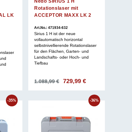
Nedo SIRIUS 1 H
Rotationslaser mit
AL LK
ACCEPTOR MAXX LK 2
Art.No.: 471934-632
Sirius 1 H ist der neue
vollautomatisch horizontal
selbstnivellierende Rotationslaser
für den Flächen, Garten- und
onslaser
Landschafts- oder Hoch- und
 und
Tiefbau
 und
icher
Aktueller
Ursprünglicher
729,99
€
Aktueller
1.088,99
€
Preis
Preis
Preis
ist:
war:
ist:
647,99 €.
1.088,99 €
729,99 €.
-35%
-36%