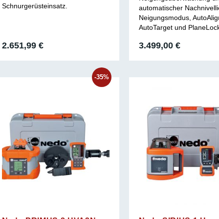
Schnurgerüsteinsatz.
automatischer Nachnivell
Neigungsmodus, AutoAlig
AutoTarget und PlaneLoc
2.651,99
€
3.499,00
€
-35%