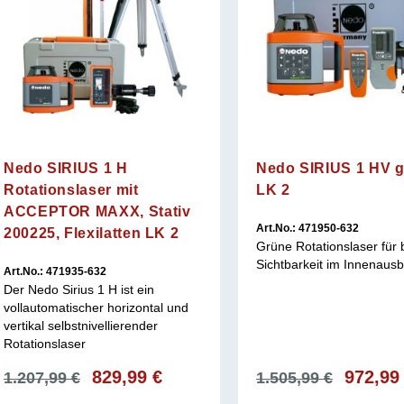
Nedo SIRIUS 1 H
Nedo SIRIUS 1 HV 
Rotationslaser mit
LK 2
ACCEPTOR MAXX, Stativ
Art.No.: 471950-632
200225, Flexilatten LK 2
Grüne Rotationslaser für 
Sichtbarkeit im Innenaus
Art.No.: 471935-632
Der Nedo Sirius 1 H ist ein
vollautomatischer horizontal und
vertikal selbstnivellierender
Rotationslaser
Ursprünglicher
829,99
€
Aktueller
Ursprüng
972,9
1.207,99
€
1.505,99
€
Preis
Preis
Preis