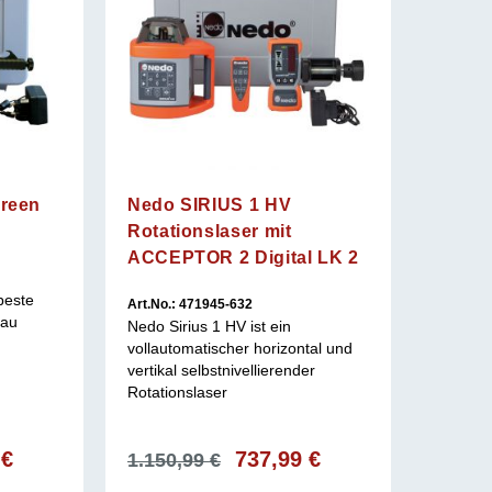
green
Nedo SIRIUS 1 HV
Rotationslaser mit
ACCEPTOR 2 Digital LK 2
beste
Art.No.: 471945-632
bau
Nedo Sirius 1 HV ist ein
vollautomatischer horizontal und
vertikal selbstnivellierender
Rotationslaser
licher
9
€
Aktueller
Ursprünglicher
737,99
€
Aktueller
1.150,99
€
Preis
Preis
Preis