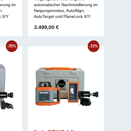
ierung im
automatischer Nachnivellierung im
n,
Neigungsmodus, AutoAlign,
k X/Y
AutoTarget und PlaneLock X/Y
3.499,00
€
-35%
-33%