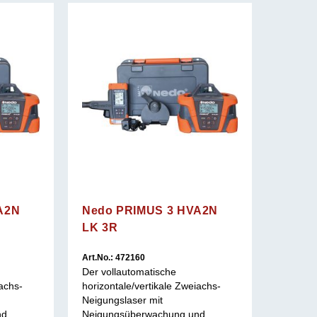
A2N
Nedo PRIMUS 3 HVA2N
LK 3R
Art.No.: 472160
Der vollautomatische
iachs-
horizontale/vertikale Zweiachs-
Neigungslaser mit
nd
Neigungsüberwachung und