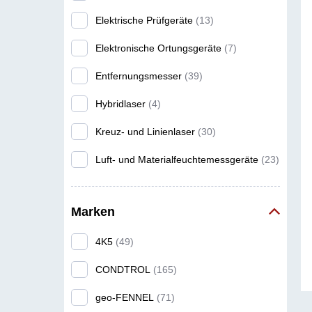
Elektrische Prüfgeräte
(13)
Elektronische Ortungsgeräte
(7)
Entfernungsmesser
(39)
Hybridlaser
(4)
Kreuz- und Linienlaser
(30)
Luft- und Materialfeuchtemessgeräte
(23)
Neigungsmesser
(15)
Marken
Rotationslaser
(100)
4K5
(49)
Temperaturmessgeräte
(11)
CONDTROL
(165)
Umwelt- und Sondermessgeräte
(3)
geo-FENNEL
(71)
Videoinspektion
(40)