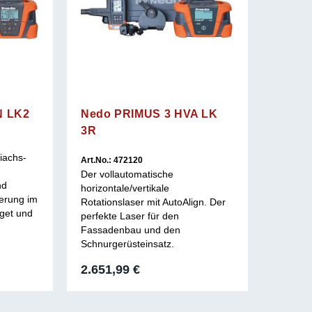
N LK2
Nedo PRIMUS 3 HVA LK
3R
iachs-
Art.No.: 472120
Der vollautomatische
nd
horizontale/vertikale
ierung im
Rotationslaser mit AutoAlign. Der
get und
perfekte Laser für den
Fassadenbau und den
Schnurgerüsteinsatz.
2.651,99
€