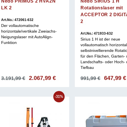
Nedo PRIMUS 2 HVA2N
Nedo SIRIUS 1 H
LK 2
Rotationslaser mit
ACCEPTOR 2 DIGIT
Art.No.: 472061-632
2
Der vollautomatische
horizontale/vertikale Zweiachs-
Art.No.: 471933-632
Neigungslaser mit AutoAlign-
Sirius 1 H ist der neue
Funktion
vollautomatisch horizontal
selbstnivellierende Rotati
für den Flächen, Garten-
Landschafts- oder Hoch-
Tiefbau
Ursprünglicher
2.067,99
€
Aktueller
Ursprüngl
647,99
€
3.191,99
€
991,99
€
Preis
Preis
Preis
war:
ist:
war:
3.191,99 €
2.067,99 €.
991,99 €
-31%