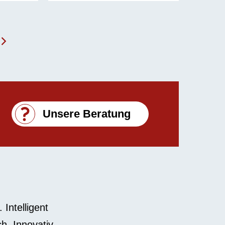
ist:
war:
ist:
 €
972,99 €.
1.150,99 €
737,99 €.
Unsere Beratung
 Intelligent
h. Innovativ