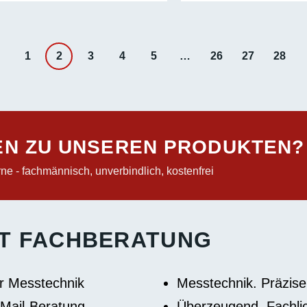
war:
ist:
war:
1.207,99 €
829,99 €.
1.505,99
1
2
3
4
5
…
26
27
28
EN ZU UNSEREN PRODUKTEN?
ne - fachmännisch, unverbindlich, kostenfrei
IT FACHBERATUNG
r Messtechnik
Messtechnik. Präzise.
-Mail-Beratung
Überzeugend. Fachlic