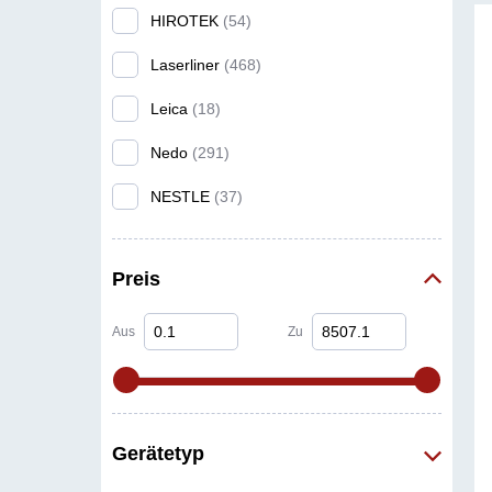
HIROTEK
(54)
Wärmebildkameras
(10)
Laserliner
(468)
Wasserwaagen
(31)
Zubehör für Laser- und
Leica
(18)
Nivellierinstrumente
(76)
Nedo
(291)
Sonstiges
(17)
NESTLE
(37)
Kanalbaulaser
(2)
proNIVO
(68)
Preis
STABILA
(118)
Aus
Zu
Gerätetyp