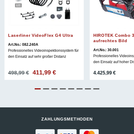
Laserliner VideoFlex G4 Ultra
HIROTEK Combo 3
aufrechtes Bild
Art.No.: 082.240A
Art.No.: 30.001
Professionelles Videoinspektionssystem für
Professionelles Videoins
den Einsatz auf sehr großer Distanz
den Einsatz auf hoher Di
411,99
€
Ursprünglicher
Aktueller
498,99
€
4.425,99
€
Preis
Preis
war:
ist:
498,99 €
411,99 €.
ZAHLUNGSMETHODEN