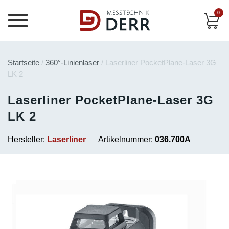
0
Startseite
/
360°-Linienlaser
/ Laserliner PocketPlane-Laser 3G
LK 2
Laserliner PocketPlane-Laser 3G
LK 2
Hersteller:
Laserliner
Artikelnummer:
036.700A