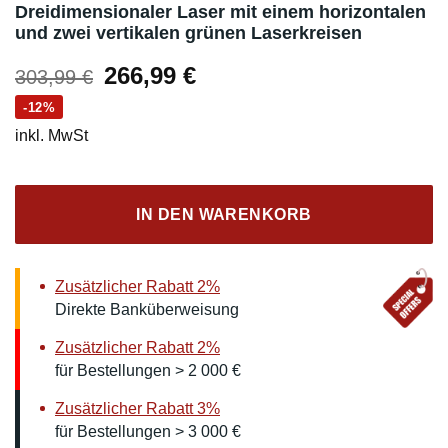
Dreidimensionaler Laser mit einem horizontalen
und zwei vertikalen grünen Laserkreisen
Ursprünglicher
Aktueller
266,99
€
303,99
€
Preis
Preis
-12%
war:
ist:
inkl. MwSt
303,99 €
266,99 €.
IN DEN WARENKORB
Zusätzlicher Rabatt 2%
Direkte Banküberweisung
Zusätzlicher Rabatt 2%
für Bestellungen > 2 000 €
Zusätzlicher Rabatt 3%
für Bestellungen > 3 000 €