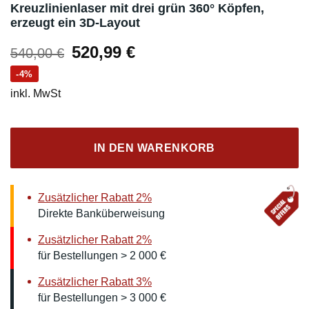
Kreuzlinienlaser mit drei grün 360° Köpfen,
erzeugt ein 3D-Layout
Ursprünglicher
Aktueller
520,99
€
540,00
€
Preis
Preis
-4%
war:
ist:
inkl. MwSt
540,00 €
520,99 €.
IN DEN WARENKORB
Zusätzlicher Rabatt 2%
Direkte Banküberweisung
Zusätzlicher Rabatt 2%
für Bestellungen > 2 000 €
Zusätzlicher Rabatt 3%
für Bestellungen > 3 000 €