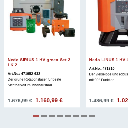
Nedo SIRIUS 1 HV green Set 2
Nedo LINUS 1 HV 
LK 2
Art.No.: 471810
Art.No.: 471952-632
Der vielseitige und robus
Der grüne Rotationslaser für beste
mit 90°-Funktion
Sichtbarkeit im Innenausbau
1.160,99
€
1.0
Ursprünglicher
Aktueller
Urspr
1.676,99
€
1.486,99
€
Preis
Preis
Preis
war:
ist:
war:
1.676,99 €
1.160,99 €.
1.486,