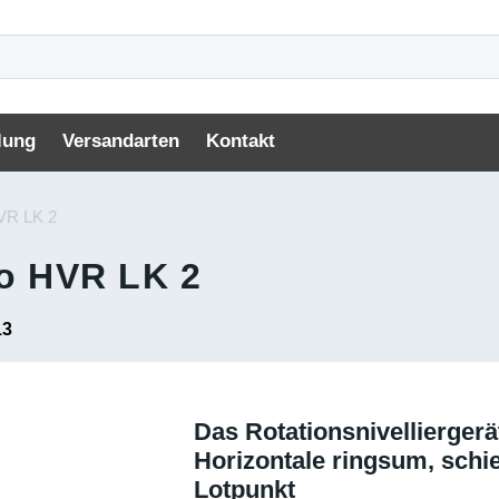
lung
Versandarten
Kontakt
VR LK 2
o HVR LK 2
13
Das Rotationsnivelliergerä
Horizontale ringsum, schi
Lotpunkt