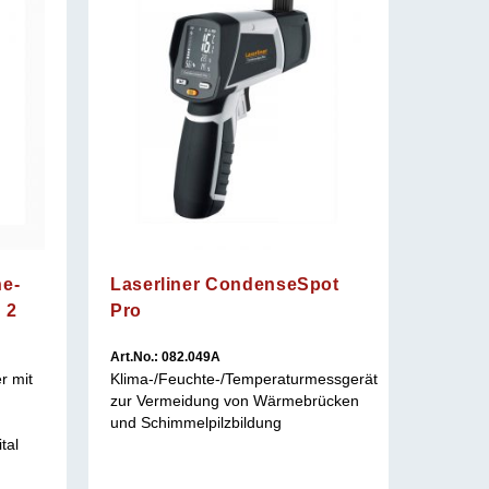
ne-
Laserliner CondenseSpot
 2
Pro
Art.No.: 082.049A
Art.No.:
r mit
Klima-/Feuchte-/Temperaturmessgerät
Profess
zur Vermeidung von Wärmebrücken
für den 
und Schimmelpilzbildung
tal