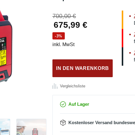
Ursprüngliche
700,00
€
Preis
Aktueller
675,99
€
war:
Preis
-3%
700,00 €
ist:
inkl. MwSt
675,99 €.
IN DEN WARENKORB
Vergleichsliste
Auf Lager
Kostenloser Versand bundeswe