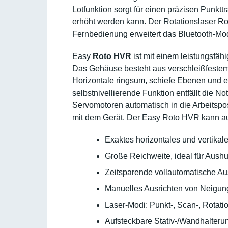
Lotfunktion sorgt für einen präzisen Punkt
erhöht werden kann. Der Rotationslaser Rot
Fernbedienung erweitert das Bluetooth-Mod
Easy
Roto HVR
ist mit einem leistungsfä
Das Gehäuse besteht aus verschleißfestem 
Horizontale ringsum, schiefe Ebenen und e
selbstnivellierende Funktion entfällt die 
Servomotoren automatisch in die Arbeitspos
mit dem Gerät. Der Easy Roto HVR kann auf
Exaktes horizontales und vertikal
Große Reichweite, ideal für Aush
Zeitsparende vollautomatische Au
Manuelles Ausrichten von Neigu
Laser-Modi: Punkt-, Scan-, Rota
Aufsteckbare Stativ-/Wandhalterun