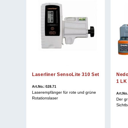
Laserliner SensoLite 310 Set
Nedo
1 LK
Art.No.: 028.71
Laserempfänger für rote und grüne
Art.No
Rotationslaser
ser mit
Der gr
Sichtb
 Digital