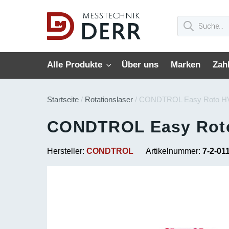
Alle Produkte
Über uns
Marken
Zah
Startseite
/
Rotationslaser
/ CONDTROL Easy Roto H
CONDTROL Easy Rot
Hersteller:
CONDTROL
Artikelnummer:
7-2-01