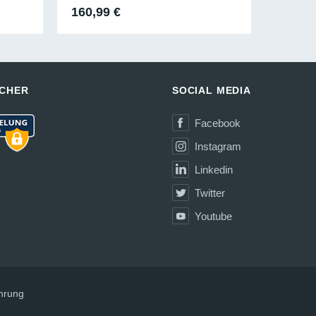
r
ueller
160,99
€
314,9
is
99 €.
ICHER
SOCIAL MEDIA
Facebook
Instagram
Linkedin
Twitter
Youtube
hrung