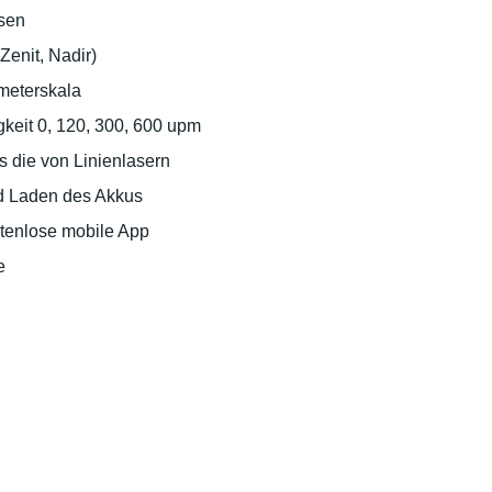
hsen
Zenit, Nadir)
imeterskala
keit 0, 120, 300, 600 upm
s die von Linienlasern
und Laden des Akkus
tenlose mobile App
e