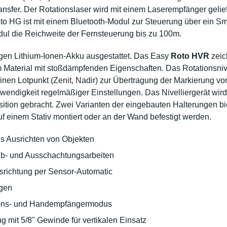
transfer. Der Rotationslaser wird mit einem Laserempfänger geli
o HG ist mit einem Bluetooth-Modul zur Steuerung über ein Sma
ul die Reichweite der Fernsteuerung bis zu 100m.
higen Lithium-Ionen-Akku ausgestattet. Das Easy
Roto HVR
zeic
Material mit stoßdämpfenden Eigenschaften. Das Rotationsnive
inen Lotpunkt (Zenit, Nadir) zur Übertragung der Markierung v
Notwendigkeit regelmäßiger Einstellungen. Das Nivelliergerät wi
ition gebracht. Zwei Varianten der eingebauten Halterungen bie
 einem Stativ montiert oder an der Wand befestigt werden.
es Ausrichten von Objekten
ub- und Ausschachtungsarbeiten
srichtung per Sensor-Automatic
ngen
tions- und Handempfängermodus
g mit 5/8" Gewinde für vertikalen Einsatz